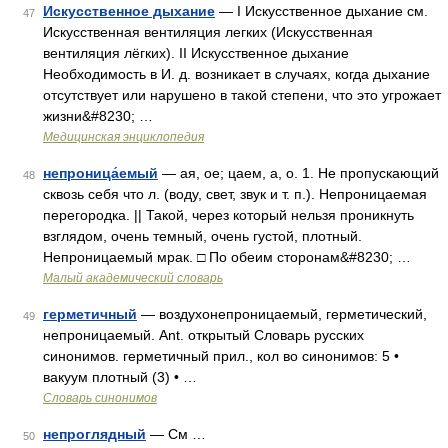
Искусственное дыхание
— I Искусственное дыхание см.
47
Искусственная вентиляция легких (Искусственная
вентиляция лёгких). II Искусственное дыхание
Необходимость в И. д. возникает в случаях, когда дыхание
отсутствует или нарушено в такой степени, что это угрожает
жизни&#8230; …
Медицинская энциклопедия
непроница́емый
— ая, ое; цаем, а, о. 1. Не пропускающий
48
сквозь себя что л. (воду, свет, звук и т. п.). Непроницаемая
перегородка. || Такой, через который нельзя проникнуть
взглядом, очень темный, очень густой, плотный.
Непроницаемый мрак. □ По обеим сторонам&#8230; …
Малый академический словарь
герметичный
— воздухонепроницаемый, герметический,
49
непроницаемый. Ant. открытый Словарь русских
синонимов. герметичный прил., кол во синонимов: 5 •
вакуум плотный (3) • …
Словарь синонимов
непроглядный
— См …
50