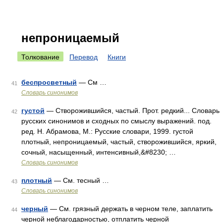
непроницаемый
Толкование
Перевод
Книги
беспросветный
— См …
41
Словарь синонимов
густой
— Створожившийся, частый. Прот. редкий... Словарь
42
русских синонимов и сходных по смыслу выражений. под.
ред. Н. Абрамова, М.: Русские словари, 1999. густой
плотный, непроницаемый, частый, створожившийся, яркий,
сочный, насыщенный, интенсивный,&#8230; …
Словарь синонимов
плотный
— См. тесный …
43
Словарь синонимов
черный
— См. грязный держать в черном теле, заплатить
44
черной неблагодарностью, отплатить черной